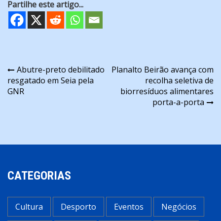
Partilhe este artigo...
Navegação
Abutre-preto debilitado
Planalto Beirão avança com
resgatado em Seia pela
recolha seletiva de
de
GNR
biorresíduos alimentares
artigos
porta-a-porta
CATEGORIAS
Cultura
Desporto
Eventos
Negócios