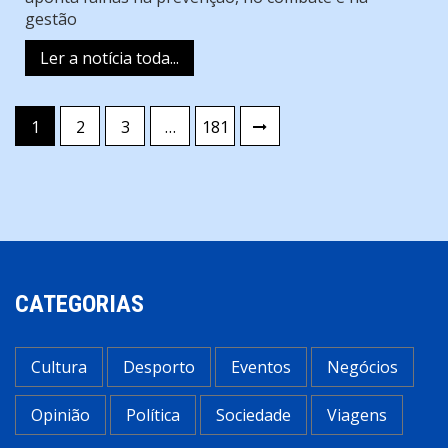
gestão
Ler a notícia toda...
Paginação
1
2
3
…
181
dos
conteúdos
CATEGORIAS
Cultura
Desporto
Eventos
Negócios
Opinião
Política
Sociedade
Viagens