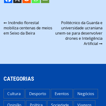
Navegação
Incêndio florestal
Politécnico da Guarda e
mobiliza centenas de meios
universidade ucraniana
de
em Seixo da Beira
unem-se para desenvolver
artigos
drones e Inteligência
Artificial
CATEGORIAS
Cultura
Desporto
Eventos
Negócios
Opinião
Política
Sociedade
Viagens