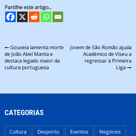
Partilhe este artigo...
Navegação
Gouveia lamenta morte
Jovem de São Romão ajuda
de João Abel Manta e
Académico de Viseu a
de
destaca legado maior da
regressar à Primeira
artigos
cultura portuguesa
Liga
CATEGORIAS
Cultura
Desporto
Eventos
Negócios