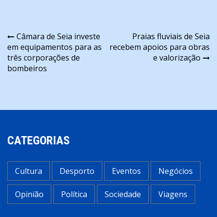
Navegação
Câmara de Seia investe
Praias fluviais de Seia
em equipamentos para as
recebem apoios para obras
de
três corporações de
e valorização
artigos
bombeiros
CATEGORIAS
Cultura
Desporto
Eventos
Negócios
Opinião
Política
Sociedade
Viagens