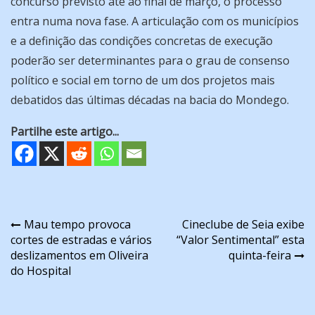
concurso previsto até ao final de março, o processo
entra numa nova fase. A articulação com os municípios
e a definição das condições concretas de execução
poderão ser determinantes para o grau de consenso
político e social em torno de um dos projetos mais
debatidos das últimas décadas na bacia do Mondego.
Partilhe este artigo...
Navegação
Mau tempo provoca
Cineclube de Seia exibe
cortes de estradas e vários
“Valor Sentimental” esta
de
deslizamentos em Oliveira
quinta-feira
artigos
do Hospital