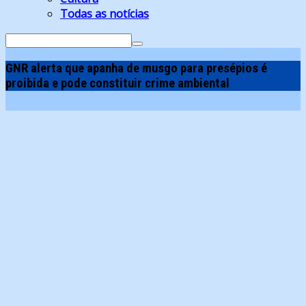
Todas as notícias
Search
for:
GNR alerta que apanha de musgo para presépios é
proibida e pode constituir crime ambiental