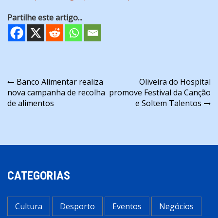
Partilhe este artigo...
Navegação
Banco Alimentar realiza
Oliveira do Hospital
nova campanha de recolha
promove Festival da Canção
de
de alimentos
e Soltem Talentos
artigos
CATEGORIAS
Cultura
Desporto
Eventos
Negócios