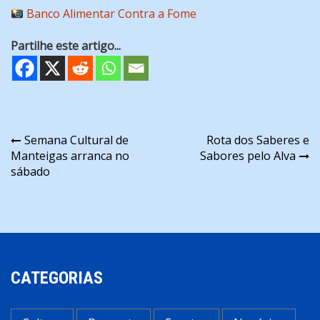
Banco Alimentar Contra a Fome
Partilhe este artigo...
Navegação
Semana Cultural de
Rota dos Saberes e
Manteigas arranca no
Sabores pelo Alva
de
sábado
artigos
CATEGORIAS