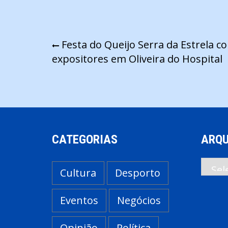
Navegação
Festa do Queijo Serra da Estrela c
expositores em Oliveira do Hospital
de
artigos
CATEGORIAS
ARQU
Arqui
Cultura
Desporto
Eventos
Negócios
Opinião
Política