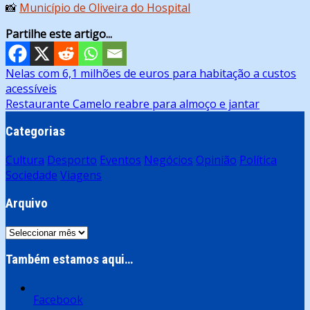
📸
Município de Oliveira do Hospital
Partilhe este artigo...
Navegação
Nelas com 6,1 milhões de euros para habitação a custos
acessíveis
de
Restaurante Camelo reabre para almoço e jantar
artigos
Categorias
Cultura
Desporto
Eventos
Negócios
Opinião
Política
Sociedade
Viagens
Arquivo
Arquivo
Também estamos aqui…
Facebook