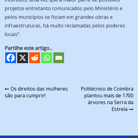
projetos entretanto comunicados pelo Ministério e
pelos municípios se focam em grandes obras e
infraestruturas, há muito reclamadas pelos poderes
locais”.
Partilhe este artigo...
Navegação
Os direitos das mulheres
Politécnico de Coimbra
são para cumprir!
plantou mais de 1700
de
árvores na Serra da
artigos
Estrela