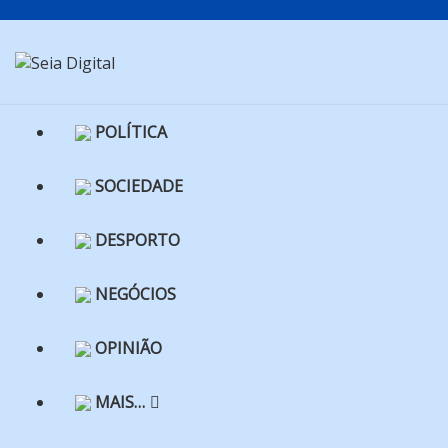
Skip
to
content
POLÍTICA
SOCIEDADE
DESPORTO
NEGÓCIOS
OPINIÃO
MAIS…