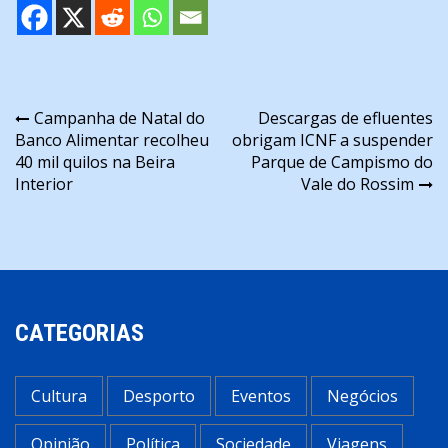
Navegação
Campanha de Natal do
Descargas de efluentes
Banco Alimentar recolheu
obrigam ICNF a suspender
de
40 mil quilos na Beira
Parque de Campismo do
artigos
Interior
Vale do Rossim
CATEGORIAS
Cultura
Desporto
Eventos
Negócios
Opinião
Política
Sociedade
Viagens