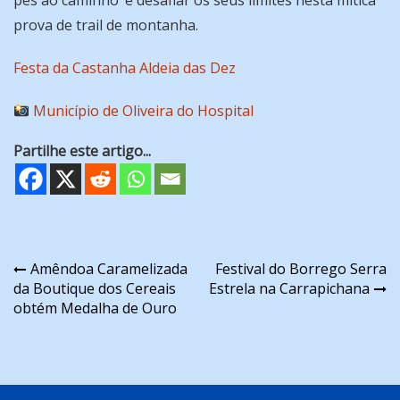
pés ao caminho’ e desafiar os seus limites nesta mítica
prova de trail de montanha.
Festa da Castanha Aldeia das Dez
Município de Oliveira do Hospital
Partilhe este artigo...
Navegação
Amêndoa Caramelizada
Festival do Borrego Serra
da Boutique dos Cereais
Estrela na Carrapichana
de
obtém Medalha de Ouro
artigos