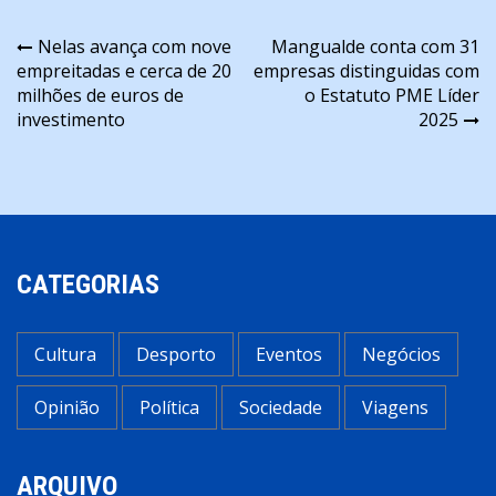
Navegação
Nelas avança com nove
Mangualde conta com 31
empreitadas e cerca de 20
empresas distinguidas com
de
milhões de euros de
o Estatuto PME Líder
artigos
investimento
2025
CATEGORIAS
Cultura
Desporto
Eventos
Negócios
Opinião
Política
Sociedade
Viagens
ARQUIVO