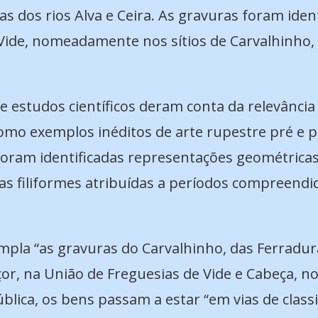
as dos rios Alva e Ceira. As gravuras foram ide
 Vide, nomeadamente nos sítios de Carvalhinho, 
 estudos científicos deram conta da relevância 
omo exemplos inéditos de arte rupestre pré e pr
foram identificadas representações geométricas,
filiformes atribuídas a períodos compreendidos 
la “as gravuras do Carvalhinho, das Ferradura
Açor, na União de Freguesias de Vide e Cabeça, n
lica, os bens passam a estar “em vias de classi