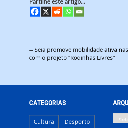
Partilhe este artigo...
Navegação
Seia promove mobilidade ativa nas
com o projeto “Rodinhas Livres”
de
artigos
CATEGORIAS
ARQU
Arqui
Cultura
Desporto