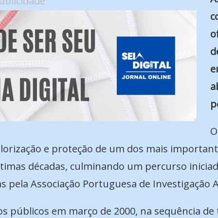
ublicidade
c
o
d
e
a
p
O
lorização e proteção de um dos mais important
últimas décadas, culminando um percurso inicia
s pela Associação Portuguesa de Investigação A
s públicos em março de 2000, na sequência de 