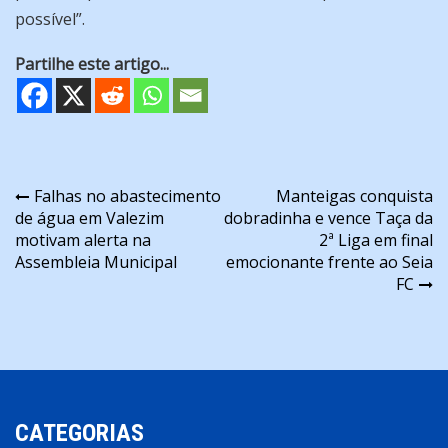
possível”.
Partilhe este artigo...
Navegação
Falhas no abastecimento
Manteigas conquista
de água em Valezim
dobradinha e vence Taça da
de
motivam alerta na
2ª Liga em final
artigos
Assembleia Municipal
emocionante frente ao Seia
FC
CATEGORIAS