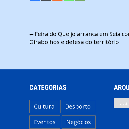
Navegação
Feira do Queijo arranca em Seia c
Girabolhos e defesa do território
de
artigos
CATEGORIAS
ARQU
Arqui
Cultura
Desporto
Eventos
Negócios