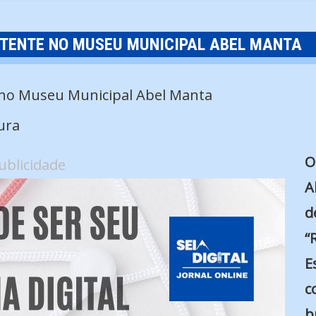
ATENTE NO MUSEU MUNICIPAL ABEL MANTA
ura
O
ublicidade
A
d
“
E
c
b