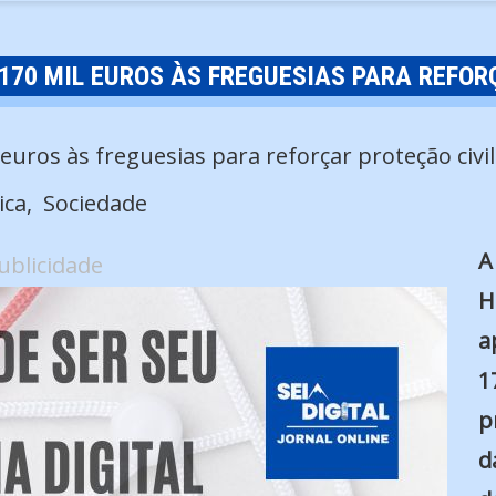
 170 MIL EUROS ÀS FREGUESIAS PARA REFOR
ica
Sociedade
A
ublicidade
H
a
1
p
d