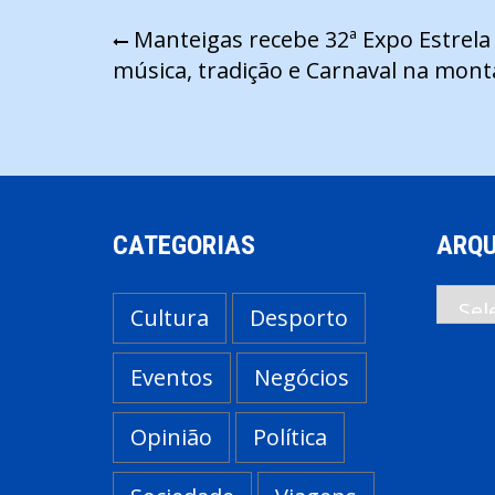
Navegação
Manteigas recebe 32ª Expo Estrela
música, tradição e Carnaval na mon
de
artigos
CATEGORIAS
ARQU
Arqui
Cultura
Desporto
Eventos
Negócios
Opinião
Política