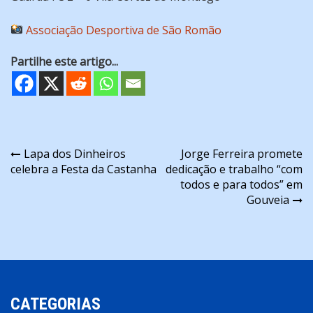
Associação Desportiva de São Romão
Partilhe este artigo...
Navegação
Lapa dos Dinheiros
Jorge Ferreira promete
celebra a Festa da Castanha
dedicação e trabalho “com
de
todos e para todos” em
artigos
Gouveia
CATEGORIAS