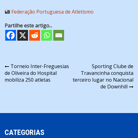
Federação Portuguesa de Atletismo
Partilhe este artigo...
Navegação
Torneio Inter-Freguesias
Sporting Clube de
de Oliveira do Hospital
Travancinha conquista
de
mobiliza 250 atletas
terceiro lugar no Nacional
artigos
de Downhill
CATEGORIAS