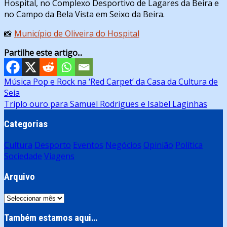
Hospital, no Complexo Desportivo de Lagares da Beira e
no Campo da Bela Vista em Seixo da Beira.
📸
Município de Oliveira do Hospital
Partilhe este artigo...
Navegação
Música Pop e Rock na ‘Red Carpet’ da Casa da Cultura de
Seia
de
Triplo ouro para Samuel Rodrigues e Isabel Laginhas
artigos
Categorias
Cultura
Desporto
Eventos
Negócios
Opinião
Política
Sociedade
Viagens
Arquivo
Arquivo
Também estamos aqui…