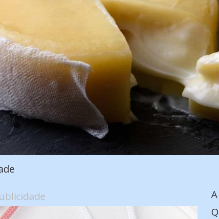
ade
A
ublicidade
Q