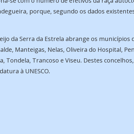
ona-se com o número de efetivos da raça autóct
ndegueira, porque, segundo os dados existentes
o da Serra da Estrela abrange os municípios de 
de, Manteigas, Nelas, Oliveira do Hospital, Pena
a, Tondela, Trancoso e Viseu. Destes concelhos, 
idatura à UNESCO.