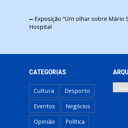
Navegação
Exposição “Um olhar sobre Mário S
Hospital
de
artigos
CATEGORIAS
ARQU
Arqui
Cultura
Desporto
Eventos
Negócios
Opinião
Política