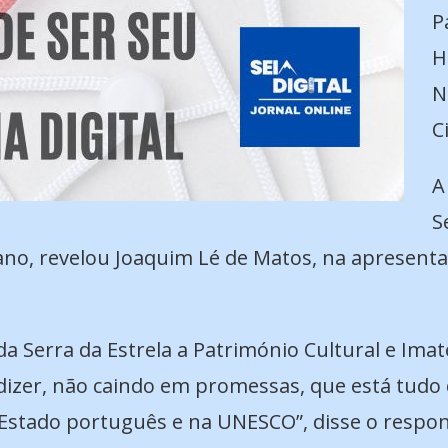
P
H
N
C
A
S
 ano, revelou Joaquim Lé de Matos, na apresenta
 da Serra da Estrela a Património Cultural e Im
 dizer, não caindo em promessas, que está tu
 Estado português e na UNESCO”, disse o respon