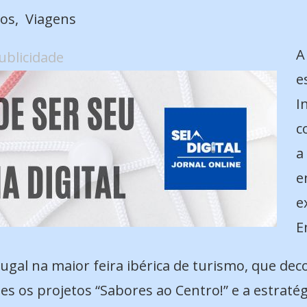
ios
Viagens
A
ublicidade
e
I
c
a
e
e
E
al na maior feira ibérica de turismo, que decor
es os projetos “Sabores ao Centro!” e a estrat