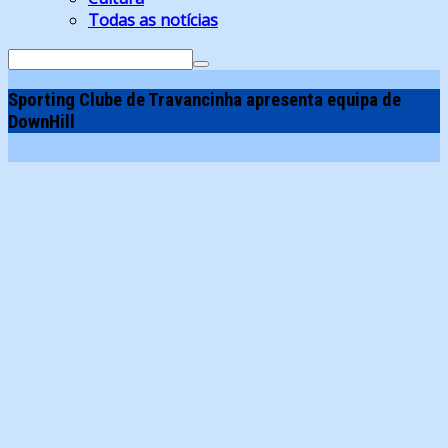
Todas as notícias
Search
for:
Sporting Clube de Travancinha apresenta equipa de
DownHill