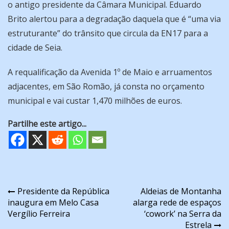
o antigo presidente da Câmara Municipal. Eduardo
Brito alertou para a degradação daquela que é “uma via
estruturante” do trânsito que circula da EN17 para a
cidade de Seia.
A requalificação da Avenida 1º de Maio e arruamentos
adjacentes, em São Romão, já consta no orçamento
municipal e vai custar 1,470 milhões de euros.
Partilhe este artigo...
Navegação
Presidente da República
Aldeias de Montanha
inaugura em Melo Casa
alarga rede de espaços
de
Vergílio Ferreira
‘cowork’ na Serra da
artigos
Estrela