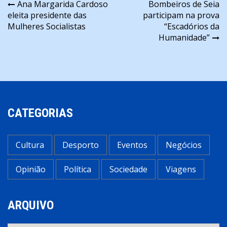
Navegação
Ana Margarida Cardoso
Bombeiros de Seia
eleita presidente das
participam na prova
de
Mulheres Socialistas
“Escadórios da
artigos
Humanidade”
CATEGORIAS
Cultura
Desporto
Eventos
Negócios
Opinião
Política
Sociedade
Viagens
ARQUIVO
Arquivo