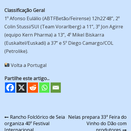
Classificação Geral
1º Afonso Eulálio (ABTFBetão/Feirense) 12h22’48”, 2º
Colin Stussi/SUI (Team Vorarlberg) a 11”, 3º Jon Agirre
(equipo Kern Pharma) a 13”, 4º Mikel Biskarra
(Euskaltel/Euskadi) a 37” e 5º Diego Camargo/COL
(Petrolike).
Volta a Portugal
Partilhe este artigo...
Navegação
Rancho Folclórico de Seia
Nelas prepara 33ª Feira do
organiza 40º Festival
Vinho do Dão com
de
Internacional
produtores