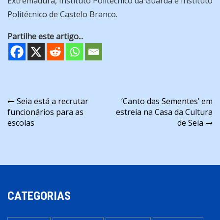
Extremadura, Instituto Politécnico da Guarda e Instituto
Politécnico de Castelo Branco.
Partilhe este artigo...
Navegação
Seia está a recrutar
‘Canto das Sementes’ em
funcionários para as
estreia na Casa da Cultura
de
escolas
de Seia
artigos
CATEGORIAS