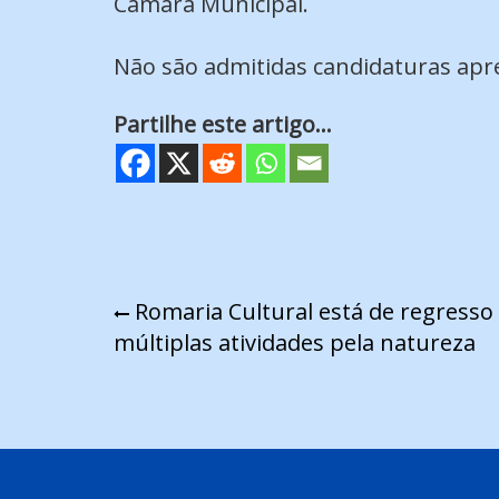
Câmara Municipal.
Não são admitidas candidaturas apre
Partilhe este artigo...
Navegação
Romaria Cultural está de regresso
múltiplas atividades pela natureza
de
artigos