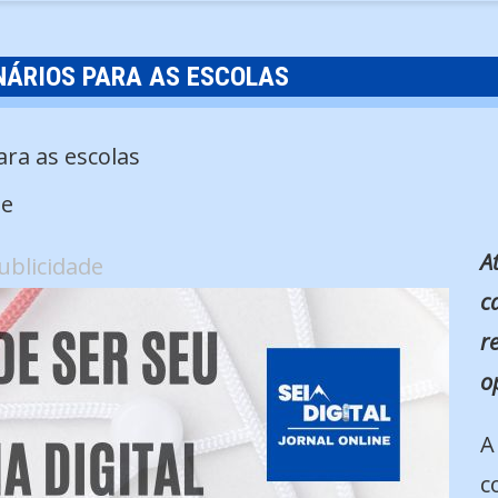
NÁRIOS PARA AS ESCOLAS
de
A
ublicidade
c
r
o
A
c