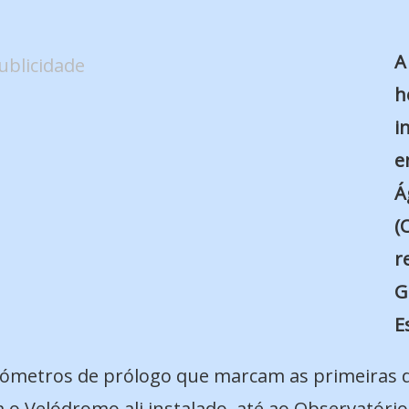
A
ublicidade
h
i
e
Á
(
r
G
E
metros de prólogo que marcam as primeiras dif
m o Velódromo ali instalado, até ao Observatório