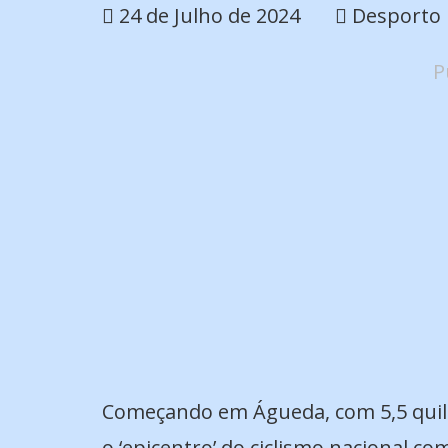
24 de Julho de 2024
Desporto
P
Começando em Águeda, com 5,5 quiló
o ‘epicentro’ do ciclismo nacional co