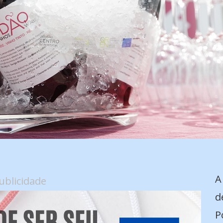
s
A
ublicidade
d
P