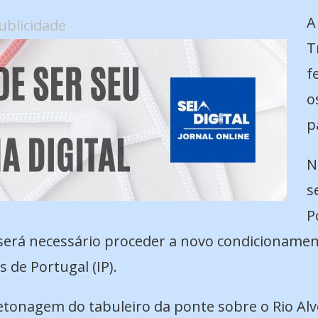
A
ublicidade
T
f
o
p
N
s
P
, será necessário proceder a novo condicionamen
 de Portugal (IP).
etonagem do tabuleiro da ponte sobre o Rio Alvoc