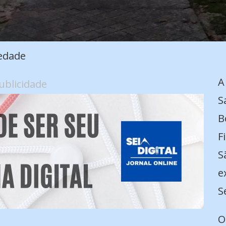
edade
A
ublicidade
S
B
F
S
e
S
O