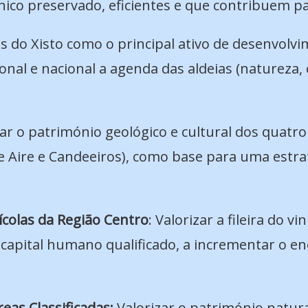
nico preservado, eficientes e que contribuem pa
s do Xisto como o principal ativo de desenvolvi
gional e nacional a agenda das aldeias (natureza
r o património geológico e cultural dos quatr
 de Aire e Candeeiros), como base para uma est
nícolas da Região Centro
: Valorizar a fileira do v
capital humano qualificado, a incrementar o en
eas Classificadas:
Valorizar o património natura