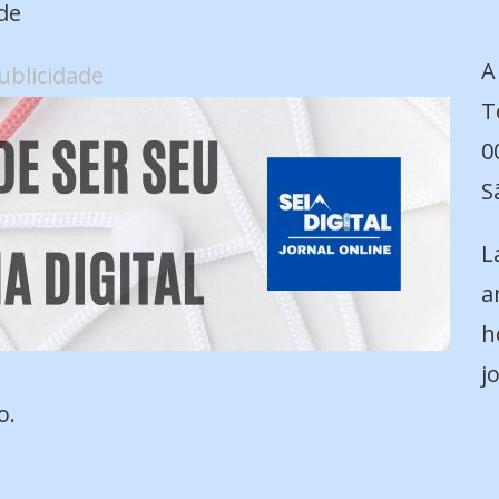
de
A
ublicidade
T
0
S
L
a
h
j
o.