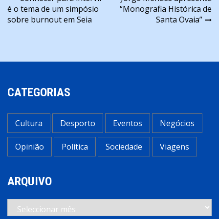
Navegação
é o tema de um simpósio
“Monografia Histórica de
de
sobre burnout em Seia
Santa Ovaia”
artigos
CATEGORIAS
Cultura
Desporto
Eventos
Negócios
Opinião
Política
Sociedade
Viagens
ARQUIVO
Arquivo