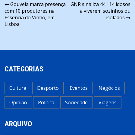
Navegação
Gouveia marca presença
GNR sinaliza 44.114 idosos
com 10 produtores na
a viverem sozinhos ou
de
Essência do Vinho, em
isolados
artigos
Lisboa
CATEGORIAS
Cultura
Desporto
Eventos
Negócios
Opinião
Política
Sociedade
Viagens
ARQUIVO