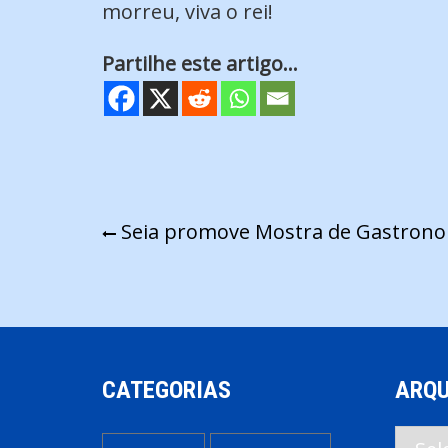
morreu, viva o rei!
Partilhe este artigo...
Navegação
Seia promove Mostra de Gastron
de
artigos
CATEGORIAS
ARQU
Arqui