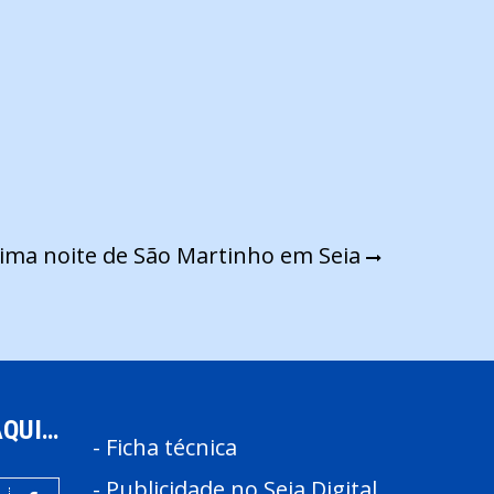
ima noite de São Martinho em Seia
AQUI…
-
Ficha técnica
-
Publicidade no Seia Digital