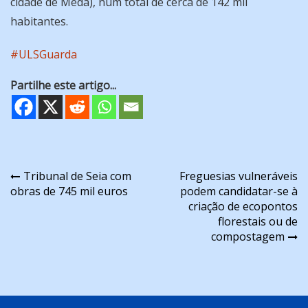
cidade de Mêda), num total de cerca de 142 mil
habitantes.
#ULSGuarda
Partilhe este artigo...
Navegação
Tribunal de Seia com
Freguesias vulneráveis
obras de 745 mil euros
podem candidatar-se à
de
criação de ecopontos
artigos
florestais ou de
compostagem