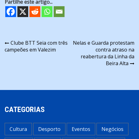
Partilhe este artigo...
Navegação
Clube BTT Seia com três
Nelas e Guarda protestam
campeões em Valezim
contra atraso na
de
reabertura da Linha da
artigos
Beira Alta
CATEGORIAS
Cultura
Desporto
Eventos
Negócios