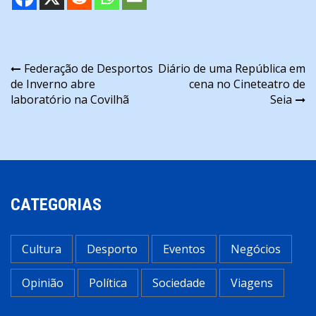
Navegação
Federação de Desportos
Diário de uma República em
de Inverno abre
cena no Cineteatro de
de
laboratório na Covilhã
Seia
artigos
CATEGORIAS
Cultura
Desporto
Eventos
Negócios
Opinião
Política
Sociedade
Viagens