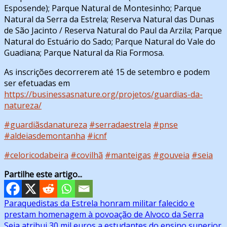
Esposende); Parque Natural de Montesinho; Parque
Natural da Serra da Estrela; Reserva Natural das Dunas
de São Jacinto / Reserva Natural do Paul da Arzila; Parque
Natural do Estuário do Sado; Parque Natural do Vale do
Guadiana; Parque Natural da Ria Formosa.
As inscrições decorrerem até 15 de setembro e podem
ser efetuadas em
https://businessasnature.org/projetos/guardias-da-
natureza/
#guardiãsdanatureza
#serradaestrela
#pnse
#aldeiasdemontanha
#icnf
#celoricodabeira
#covilhã
#manteigas
#gouveia
#seia
Partilhe este artigo...
Navegação
Paraquedistas da Estrela honram militar falecido e
prestam homenagem à povoação de Alvoco da Serra
de
Seia atribui 30 mil euros a estudantes do ensino superior