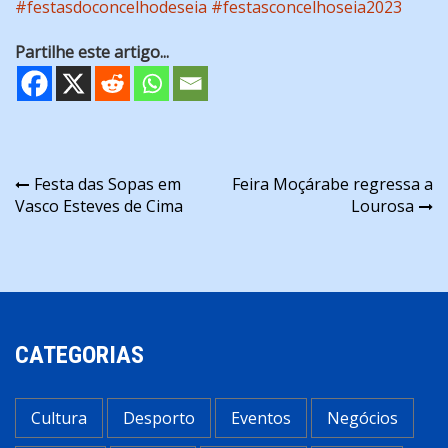
#festasdoconcelhodeseia
#festasconcelhoseia2023
Partilhe este artigo...
Navegação
Festa das Sopas em
Feira Moçárabe regressa a
Vasco Esteves de Cima
Lourosa
de
artigos
CATEGORIAS
Cultura
Desporto
Eventos
Negócios