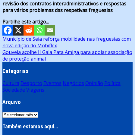
revisão dos contratos interadministrativos e respostas
para vários problemas das respetivas freguesias
Partilhe este artigo...
Navegação
Município de Seia reforça mobilidade nas freguesias com
nova edição do Mobiflex
de
Gouveia acolhe II Gala Pata Amiga para apoiar associação
artigos
de proteção animal
Categorias
Cultura
Desporto
Eventos
Negócios
Opinião
Política
Sociedade
Viagens
Arquivo
Arquivo
Também estamos aqui…