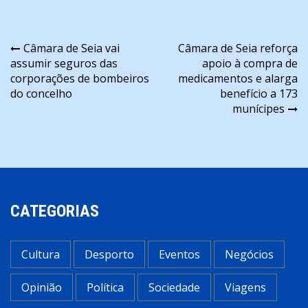
Navegação
Câmara de Seia vai
Câmara de Seia reforça
assumir seguros das
apoio à compra de
de
corporações de bombeiros
medicamentos e alarga
artigos
do concelho
benefício a 173
munícipes
CATEGORIAS
Cultura
Desporto
Eventos
Negócios
Opinião
Política
Sociedade
Viagens