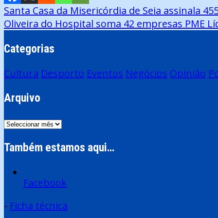
Navegação
Santa Casa da Misericórdia de Seia assinala 
Oliveira do Hospital soma 42 empresas PME Líd
de
artigos
Categorias
Cultura
Desporto
Eventos
Negócios
Opinião
Po
Arquivo
Arquivo
Também estamos aqui…
Facebook
-
Ficha técnica