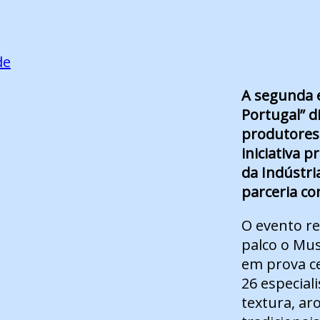
de
A segunda e
Portugal” d
produtores 
iniciativa 
da Indústria
parceria c
O evento re
palco o Mu
em prova ce
26 especial
textura, ar