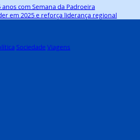
455 anos com Semana da Padroeira
er em 2025 e reforça liderança regional
lítica
Sociedade
Viagens