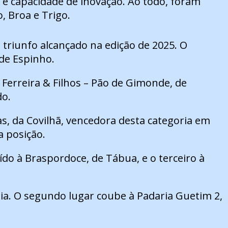
s e capacidade de inovação. Ao todo, foram
, Broa e Trigo.
o triunfo alcançado na edição de 2025. O
de Espinho.
. Ferreira & Filhos – Pão de Gimonde, de
do.
as, da Covilhã, vencedora desta categoria em
a posição.
ído à Braspordoce, de Tábua, e o terceiro à
veia. O segundo lugar coube à Padaria Guetim 2,