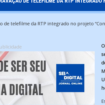
RAVAÇÃO DE TELEFILME DA RTP INTEGRADO
O
ublicidade
s
d
M
U
h
E