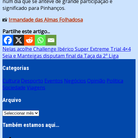
num dia que se antevê de grande participação e
significado para Pinhanços.
📸
Irmandade das Almas Folhadosa
Partilhe este artigo...
Navegação
Nelas acolhe Challenge Ibérico Super Extreme Trial 4×4
Seia e Manteigas disputam final da Taça da 2ª Liga
de
artigos
Categorias
Cultura
Desporto
Eventos
Negócios
Opinião
Política
Sociedade
Viagens
Arquivo
Arquivo
Também estamos aqui…